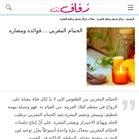
الرئيسية
›
مراكز تجميل وعناية بالبشرة
›
مقالات مراكز تجميل وعناية بالبشرة
›
الحمام المغربي ....فوائده ومضاره
„
الحمّام المغربي من الطقوس التي لا بدّ لكل فتاة مقبلة على
الزواج في معظم البلاد العربية ،من القيام به. فهو وسيلة مهمة
لتنظيف وتبييض وتنعيم البشرة،يعيد الحمام المغربي ترطيب
الجلد ويهدّئ الاحمرار ويقشر البشرة. على أنّ إتباع جلسات
الحمّام المغربي بمعدّل مرّة واحدة أسبوعيّاً يعزّز توحيد لون
البشرة، وتفتيح مختلف المناطق الداكنة في الجسم.