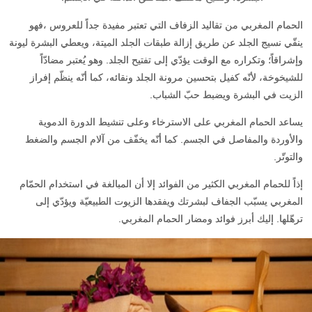
الحمام المغربي من تقاليد الزفاف التي تعتبر مفيدة جداً للعروس ،فهو
ينقّي نسيج الجلد عن طريق إزالة طبقات الجلد الميتة، ويعطي البشرة ليونة
وإشراقاً؛ وتكراره مع الوقت يؤدّي إلى تفتيح الجلد. وهو يُعتبر مضادّاً
للشيخوخة، لأنّه كفيل بتحسين مرونة الجلد ونقائه، كما أنّه ينظّم إفراز
الزيت في البشرة ويضبط حبّ الشباب.
يساعد الحمام المغربي على الاسترخاء وعلى تنشيط الدورة الدموية
والأوردة والمفاصل في الجسم. كما أنّه يخفّف من آلام الجسم والضغط
والتوتّر.
إذاً للحمام المغربي الكثير من الفوائد إلا أن المبالغة في استخدام الحمّام
المغربي يسبّب الجفاف لبشرتك ويفقدها الزيوت الطبيعيّة ويؤدّي إلى
ترهّلها. إليك أبرز فوائد ومضار الحمام المغربي.