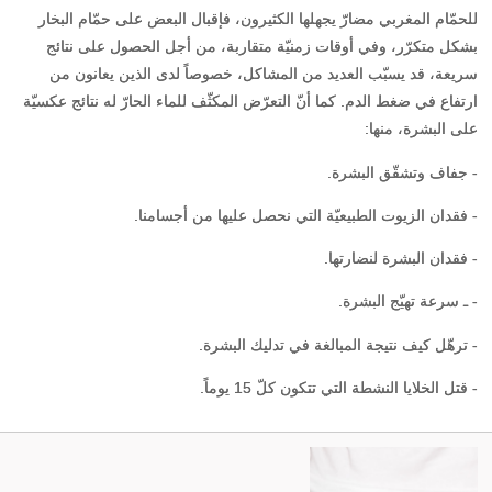
للحمّام المغربي مضارّ يجهلها الكثيرون، فإقبال البعض على حمّام البخار
بشكل متكرّر، وفي أوقات زمنيّة متقاربة، من أجل الحصول على نتائج
سريعة، قد يسبّب العديد من المشاكل، خصوصاً لدى الذين يعانون من
ارتفاع في ضغط الدم. كما أنّ التعرّض المكثّف للماء الحارّ له نتائج عكسيّة
على البشرة، منها:
- جفاف وتشقّق البشرة.
- فقدان الزيوت الطبيعيّة التي نحصل عليها من أجسامنا.
- فقدان البشرة لنضارتها.
- ـ سرعة تهيّج البشرة.
- ترهّل كيف نتيجة المبالغة في تدليك البشرة.
- قتل الخلايا النشطة التي تتكون كلّ 15 يوماً.