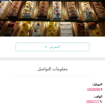
المعرض
معلومات التواصل
الموبايل:
22628200
الهاتف:
22637777