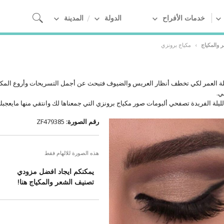
خدمات الأفراح
الدولة
المدينة
 والمكياج
›
مكياج برونزي
يلة العمر لكي تخطف أنظار العريس والضيوف فتبحث عن أجمل التسريحات وأروع المك
ي.
لليلة الفريدة تصفحي ألبومات صور مكياج برونزي التي جمعناها لك وانتقي منها مايعجب
رقم الصورة:
ZF479385
هذه الصورة للالهام فقط
يمكنكم ايجاد افضل مزودي
تصنيف الشعر والمكياج هنا!