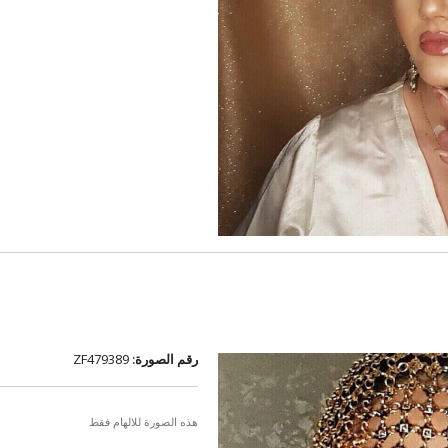
رقم الصورة:
ZF479389
هذه الصورة للالهام فقط