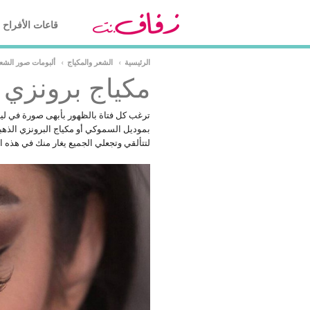
قاعات الأفراح
الرئيسية
›
الشعر والمكياج
›
ألبومات صور الشعر
مكياج برونزي
ترغب كل فتاة بالظهور بأبهى صورة في ل
بموديل السموكي أو مكياج البرونزي الذهب
لتتألقي وتجعلي الجميع يغار منك في هذه ا