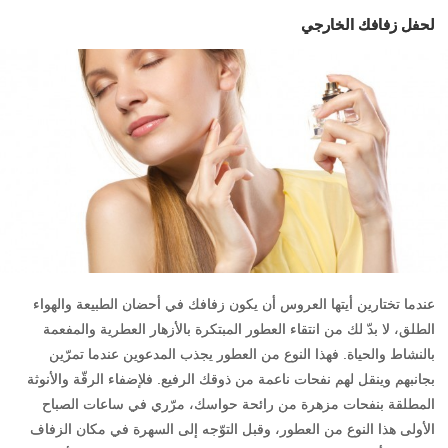
لحفل زفافك الخارجي
عندما تختارين أيتها العروس أن يكون زفافك في أحضان الطبيعة والهواء
الطلق، لا بدّ لك من انتقاء العطور المبتكرة بالأزهار العطرية والمفعمة
بالنشاط والحياة. فهذا النوع من العطور يجذب المدعوين عندما تمرّين
بجانبهم وينقل لهم نفحات ناعمة من ذوقك الرفيع. فلإضفاء الرقّة والأنوثة
المطلقة بنفحات مزهرة من رائحة حواسك، مرّري في ساعات الصباح
الأولى هذا النوع من العطور، وقبل التوّجه إلى السهرة في مكان الزفاف