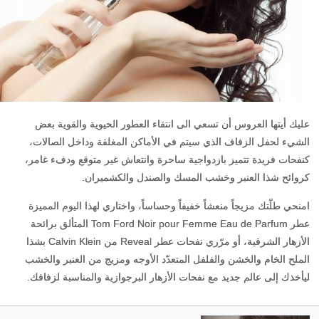
عليك أيتها العروس أن تسعي الى انتقاء العطور الحيوية والقوية بعض
الشيء لحفل الزفاف الذي سيتم في الأماكن المغلقة وداخل الصالات،
كنفحات فريدة تتميز بازدواجية ساحرة وانتعاش غير متوقع ودفء غامر،
كروائح شذا العنبر وخشب المسك والصندل والكشميران.
امنحي طلّتك مزيجاً منعشاً خفيفاً وحساساً، واختاري لهذا اليوم المميزة
عطر Tom Ford Noir pour Femme Eau de Parfum المتألق برائحة
الأزهار الشرقية، أو مرّري نفحات عطر Reveal من Calvin Klein بشذا
الملح الخام والخشن والفلفل المتعدّد الأوجه ومزيج من العنبر والخشب
ليأخذك إلى عالم جديد مع نفحات الأزهار البرجوازية والمناسبة لزفافك.