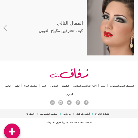
المقال التالي
كيف تحترفين مكياج العيون
المملكة العربية السعودية
مصر
الامارات العربية المتحدة
الكويت
البحرين
قطر
سلطنة عمان
لبنان
تونس
المغرب
خدمات الأفراح
أضف شركتك
من نحن
سياسة الخصوصية
اتصل بنا
© 2015 - 2026 Zafaf.net جميع الحقوق محفوظة.