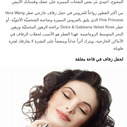
المفتوح، أعيدي نثر بعض النفحات المميزة على عنقك وفستانك الأبيض.
من أكثر العطور رواجاً للعروس في حفل زفاف خارجي عطر Vera Wang
Pink Princess الذي يليق بالعروس المميزة وصاحبة الشخصيَّة الأنثويَّة، أو
عطر Dolce & Gabbana Velvet Rose برائحة الزهور المخمليّة وزهور
البحر المتوسط الرومانسية. فهذا العطر هو الأنسب لحفلات الزفاف في
الأماكن الخارجية، ويترك أثراً جذاباً ومنعشاً على البشرة لا يفارقك لفترة
طويلة.
لحفل زفاف في قاعة مغلقة