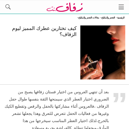
الرئيسية
›
الشعر والمكياج
›
مقالات الشعر والمكياج
›
كيف تختارين عطرك المميز ليوم
الزفاف؟
„
بعد أن تنتهي العروس من اختيار فستان زفافها يصبح من
الضروري اختيار العطر الذي سيمنحها الثقة بنفسها طوال حفل
الزفاف ،فالعروس أثناء مشاركتها بالحفل والرقص وتقطيع الكيك
وغيرها من فعاليات الحفل تتعرض للتعرق وهذا يجعلها تشعر
بالحرج،لذلك اختيار العطر المناسب سيخرجها من هذا
المأزق،ويجعلها تنطلق كالفراشة بحرية وسعادة.