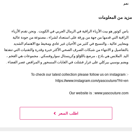
نعم
مزيد من المعلومات
ياس كوتور هو بيت الأزياء الراقية في الرمال العربي في الكويت . ونحن نقدم الأزياء
الراقية التي قدمها من جهة من ورقة على استعداد لشراء ، مصنوعة من جودة عالية
ومعايير عالية ، والنسيج في كثير من الأحيان غير عادي ومخيط مع الاهتمام الشديد
بالتفاصيل و الانتهاء من شبكات الصرف الصحي الأكثر خبرة وقدرة والتقنيات التي تنفذها
اليد. الملابس هي باذخ ، مرصع باللؤلؤ وكريستال سواروفسكي . مجموعات هي الفخم ،
ويضم بوسبي بيركلي على غرار فشلت في الغابات المسحور و المراقص عصر الفضاء .
To check our latest collection please follow us on instagram :-
https://www.instagram.com/yascouture/?hl=en
Our website is : www.yascouture.com
اطلب السعر