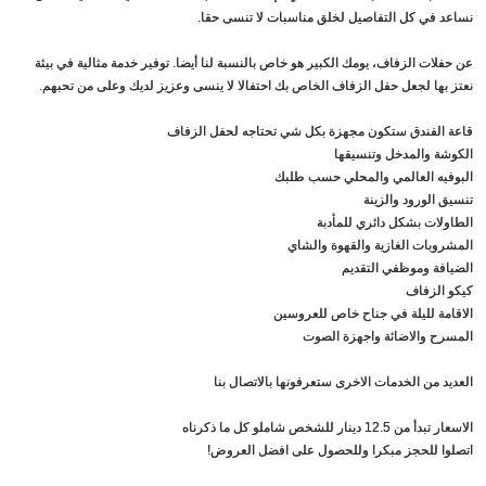
نساعد في كل التفاصيل لخلق مناسبات لا تنسى حقا.
عن حفلات الزفاف، يومك الكبير هو خاص بالنسبة لنا أيضا. توفير خدمة مثالية في بيئة
نعتز بها لجعل حفل الزفاف الخاص بك احتفالا لا ينسى وعزيز لديك وعلى من تحبهم.
قاعة الفندق ستكون مجهزة بكل شي تحتاجه لحفل الزفاف
الكوشة والمدخل وتنسيقها
البوفيه العالمي والمحلي حسب طلبك
تنسيق الورود والزينة
الطاولات بشكل دائري للمأدبة
المشروبات الغازية والقهوة والشاي
الضيافة وموظفي التقديم
كيكو الزفاف
الاقامة لليلة في جناح خاص للعروسين
المسرح والاضائة واجهزة الصوت
العديد من الخدمات الاخرى ستعرفونها بالاتصال بنا
الاسعار تبدأ من 12.5 دينار للشخص شاملو كل ما ذكرناه
اتصلوا للحجز مبكرا وللحصول على افضل العروض!