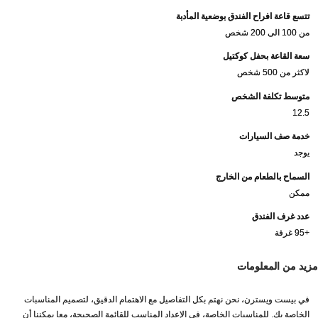
تتسع قاعة افراح الفندق بوضعية المأدبة
من 100 الى 200 شخص
سعة القاعة بحفل كوكتيل
لاكثر من 500 شخص
متوسط تكلفة الشخص
12.5
خدمة صف السيارات
يوجد
السماح بالطعام من الخارج
ممكن
عدد غرف الفندق
+95 غرفة
مزيد من المعلومات
في بيست ويسترن، نحن نهتم بكل التفاصيل مع الاهتمام الدقيق، لتصميم المناسبات
الخاصة بك. للمناسبات الخاصة، في الإعداد المناسب للقائمة الصحيحة، معا يمكننا أن