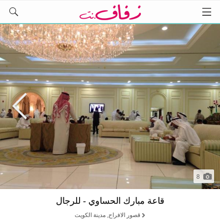
8
قاعة مبارك الحساوي - للرجال
قصور الافراح, مدينة الكويت