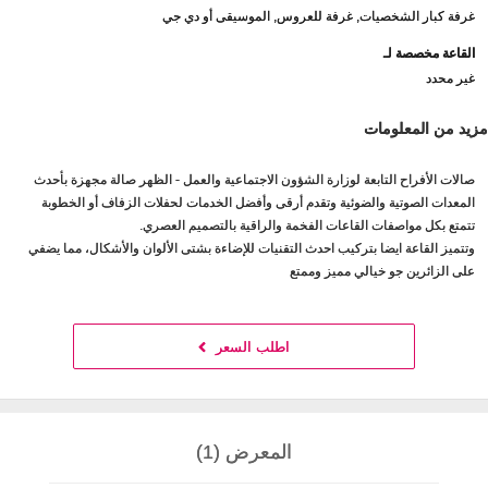
غرفة كبار الشخصيات, غرفة للعروس, الموسيقى أو دي جي
القاعة مخصصة لـ
غير محدد
مزيد من المعلومات
صالات الأفراح التابعة لوزارة الشؤون الاجتماعية والعمل - الظهر صالة مجهزة بأحدث
المعدات الصوتية والضوئية وتقدم أرقى وأفضل الخدمات لحفلات الزفاف أو الخطوبة
تتمتع بكل مواصفات القاعات الفخمة والراقية بالتصميم العصري.
وتتميز القاعة ايضا بتركيب احدث التقنيات للإضاءة بشتى الألوان والأشكال، مما يضفي
على الزائرين جو خيالي مميز وممتع
اطلب السعر
المعرض (1)