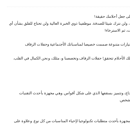
لى جعل أحلامك حقيقة!
ن نترك شيئا للصدفة. موظفينا ذوي الخبرة العالية ولن تحتاج للقلق بشأن أي
، ثم الاسترخاء!
خيارات متنوعة صممت خصيصا لمناسباتك الأجتماعية وحفلات الزفاف
ك الأحلام تتحقق! حفلات الزفاف وتخصصنا و، مثلك، ونحن الكمال في القلب.
اج، وتتميز بسقفها الذي على شكل أقواس. وهي مجهزة بأحدث التقنيات
زة بأحدث متطلبات تكنولوجيا لإحياء المناسبات من كل نوع. وعلاوة على