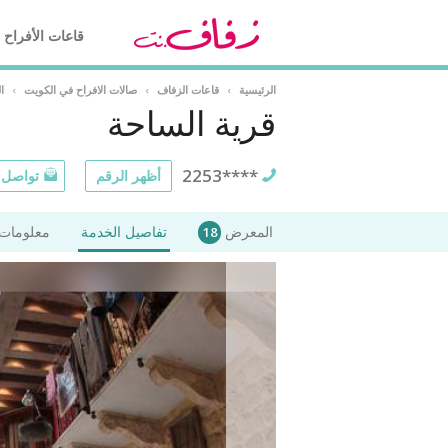
قاعات الأفراح
الرئيسية
›
قاعات الزفاف
›
صالات الافراح في الكويت
›
ا
قرية الساحة
2253****
أظهر الرقم
تواصل ع
المعرض
تفاصيل الخدمة
معلومات 
18