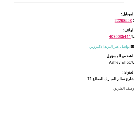
الموبايل:
22268553
الهاتف:
4079035444
تواصل عبر البريد الاكتروني
الشخص المسؤول:
Ashley Elliott
العنوان:
شارع سالم المبارك-القطاع 71
وصف الطريق