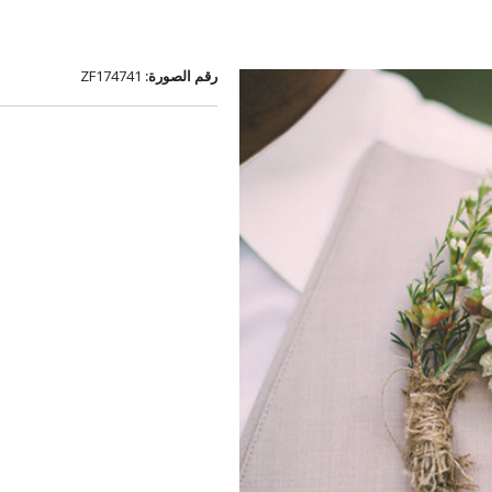
رقم الصورة:
ZF174741