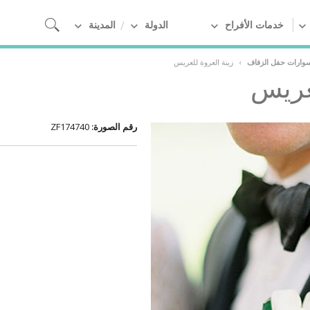
خدمات الأفراح
الدولة
المدينة
سوارات حفل الزفاف
›
زينة العروة للعريس
لعريس
رقم الصورة:
ZF174740