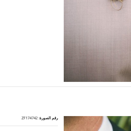
رقم الصورة:
ZF174742