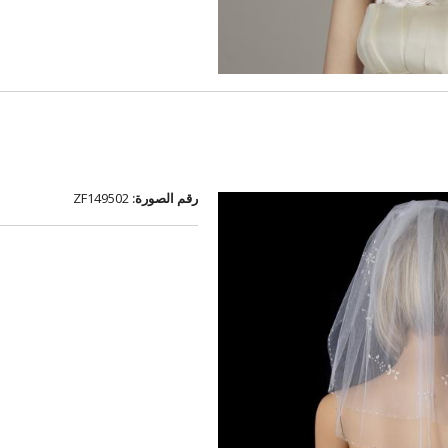
رقم الصورة:
ZF149502