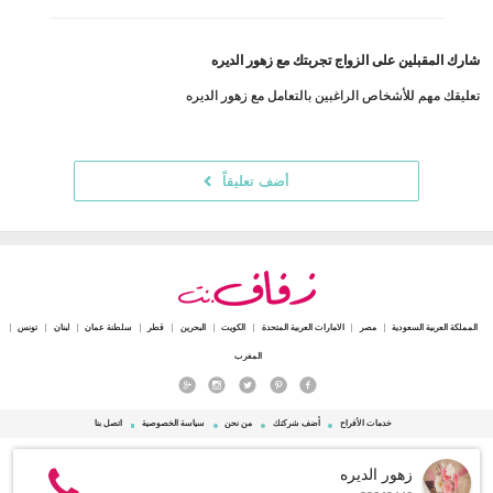
شارك المقبلين على الزواج تجربتك مع زهور الديره
تعليقك مهم للأشخاص الراغبين بالتعامل مع زهور الديره
أضف تعليقاً
المملكة العربية السعودية
مصر
الامارات العربية المتحدة
الكويت
البحرين
قطر
سلطنة عمان
لبنان
تونس
المغرب
خدمات الأفراح
أضف شركتك
من نحن
سياسة الخصوصية
اتصل بنا
© 2015 - 2026 Zafaf.net جميع الحقوق محفوظة.
زهور الديره