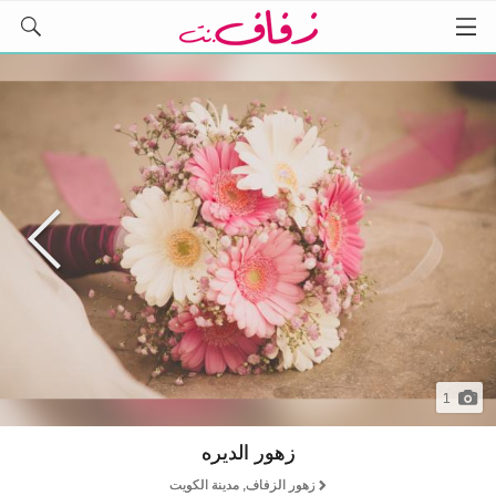
1
زهور الديره
زهور الزفاف, مدينة الكويت