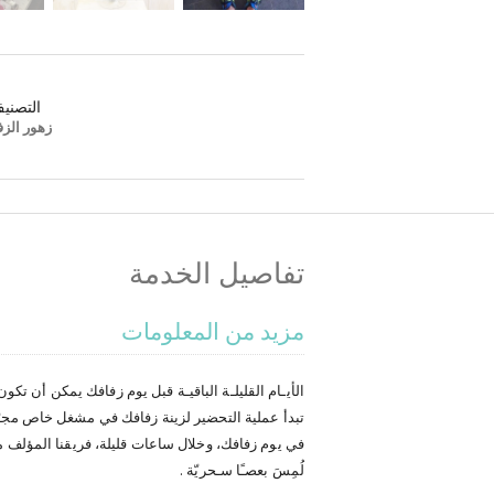
التصني
زهور الز
تفاصيل الخدمة
مزيد من المعلومات
الأيـام القليلـة الباقيـة قبل يوم زفافك يمكن أن تك
تبدأ عملية التحضير لزينة زفافك في مشغل خاص مجهّز
في يوم زفافك، وخلال ساعات قليلة، فريقنا المؤلف من 
لُمِسَ بعصـًا سـحريّة .