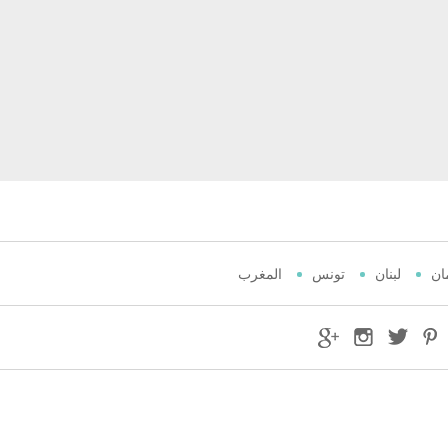
ان
لبنان
تونس
المغرب