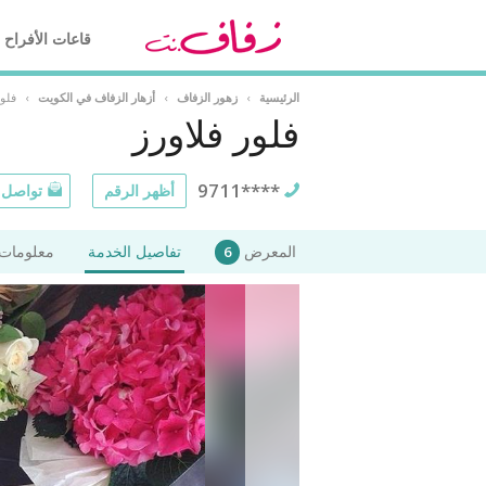
قاعات الأفراح
الرئيسية
›
زهور الزفاف
›
أزهار الزفاف في الكويت
›
فلور
فلور فلاورز
9711****
أظهر الرقم
تواصل ع
المعرض
تفاصيل الخدمة
معلومات 
6