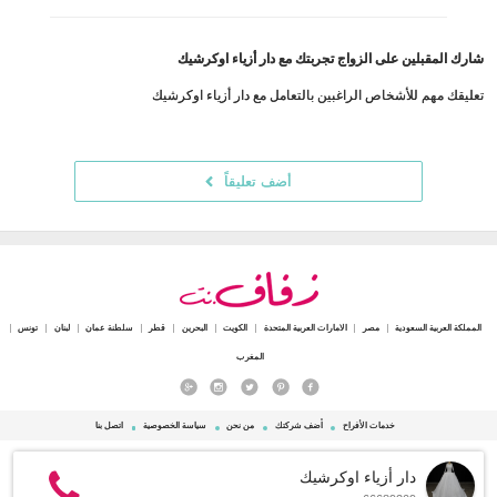
شارك المقبلين على الزواج تجربتك مع دار أزياء اوكرشيك
تعليقك مهم للأشخاص الراغبين بالتعامل مع دار أزياء اوكرشيك
أضف تعليقاً
المملكة العربية السعودية
مصر
الامارات العربية المتحدة
الكويت
البحرين
قطر
سلطنة عمان
لبنان
تونس
المغرب
خدمات الأفراح
أضف شركتك
من نحن
سياسة الخصوصية
اتصل بنا
© 2015 - 2026 Zafaf.net جميع الحقوق محفوظة.
دار أزياء اوكرشيك