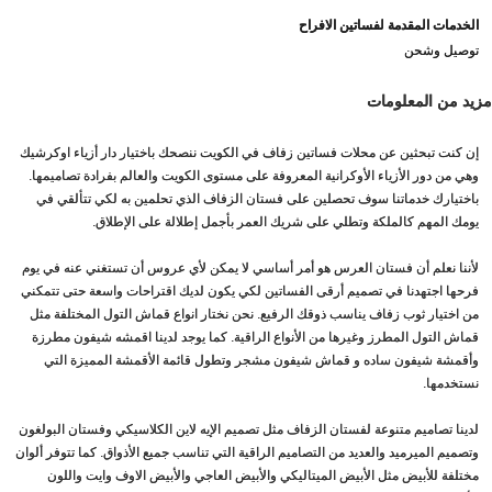
الخدمات المقدمة لفساتين الافراح
توصيل وشحن
مزيد من المعلومات
إن كنت تبحثين عن محلات فساتين زفاف في الكويت ننصحك باختيار دار أزياء اوكرشيك
وهي من دور الأزياء الأوكرانية المعروفة على مستوى الكويت والعالم بفرادة تصاميمها.
باختيارك خدماتنا سوف تحصلين على فستان الزفاف الذي تحلمين به لكي تتألقي في
يومك المهم كالملكة وتطلي على شريك العمر بأجمل إطلالة على الإطلاق.
لأننا نعلم أن فستان العرس هو أمر أساسي لا يمكن لأي عروس أن تستغني عنه في يوم
فرحها اجتهدنا في تصميم أرقى الفساتين لكي يكون لديك اقتراحات واسعة حتى تتمكني
من اختيار ثوب زفاف يناسب ذوقك الرفيع. نحن نختار انواع قماش التول المختلفة مثل
قماش التول المطرز وغيرها من الأنواع الراقية. كما يوجد لدينا اقمشه شيفون مطرزة
وأقمشة شيفون ساده و قماش شيفون مشجر وتطول قائمة الأقمشة المميزة التي
نستخدمها.
لدينا تصاميم متنوعة لفستان الزفاف مثل تصميم الإيه لاين الكلاسيكي وفستان البولغون
وتصميم الميرميد والعديد من التصاميم الراقية التي تناسب جميع الأذواق. كما تتوفر ألوان
مختلفة للأبيض مثل الأبيض الميتاليكي والأبيض العاجي والأبيض الاوف وايت واللون