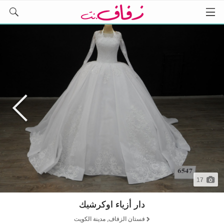
17
دار أزياء اوكرشيك
فستان الزفاف, مدينة الكويت