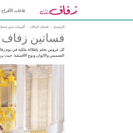
قاعات الأفراح
الرئيسية
›
فستان الزفاف
›
ألبومات صور فستا
فساتين زفاف 
كل عروس تحلم بإطلالة ملكية في يوم زف
التصممي والالوان ونوع الأقمشة. حيث برز