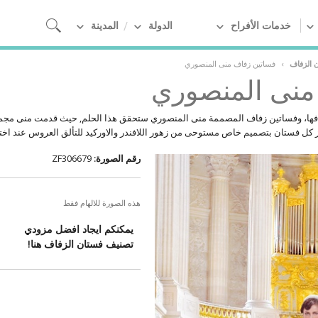
خدمات الأفراح
الدولة
المدينة
ن الزفاف
›
فساتين زفاف منى المنصوري
منى المنصوري
افها، وفساتين زفاف المصممة منى المنصوري ستحقق هذا الحلم, حيث قدمت منى مج
 كل فستان بتصميم خاص مستوحى من زهور اللافندر والاوركيد للتألق العروس عند اختي
رقم الصورة:
ZF306679
هذه الصورة للالهام فقط
يمكنكم ايجاد افضل مزودي
تصنيف فستان الزفاف هنا!