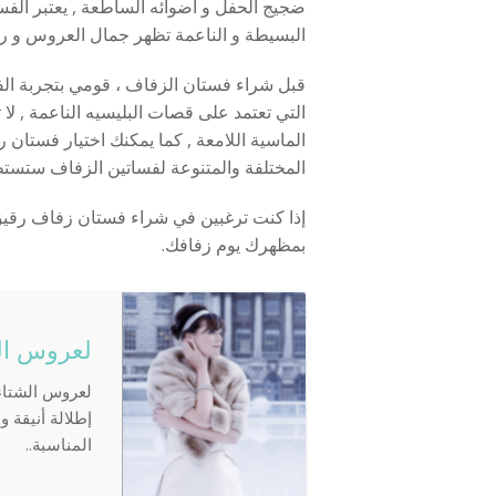
ضجيج الحفل و أضوائه الساطعة , يعتبر الفست
البسيطة و الناعمة تظهر جمال العروس و رقته
قبل شراء فستان الزفاف ، قومي بتجربة الف
التي تعتمد على قصات البليسيه الناعمة , لا 
الماسية اللامعة , كما يمكنك اختيار فستان 
المختلفة والمتنوعة لفساتين الزفاف ستستط
إذا كنت ترغبين في شراء فستان زفاف رقيق و
بمظهرك يوم زفافك.
لعروس الش
لعروس الشتاء 
إطلالة أنيقة 
المناسبة..