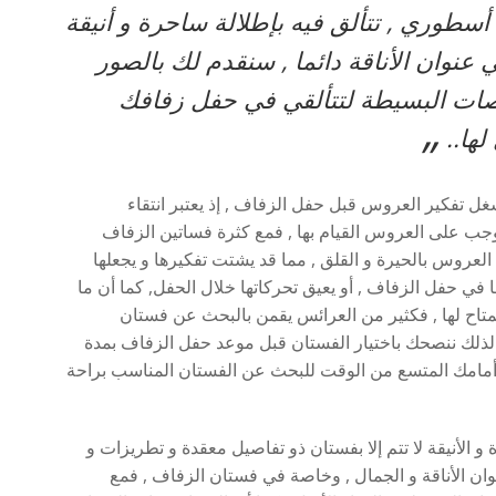
وري , تتألق فيه بإطلالة ساحرة و أنيقة
 عنوان الأناقة دائما , سنقدم لك بالصور
صات البسيطة لتتألقي في حفل زفافك
„
لها..
غل تفكير العروس قبل حفل الزفاف , إذ يعتبر انتقاء
جب على العروس القيام بها , فمع كثرة فساتين الزفاف
 العروس بالحيرة و القلق , مما قد يشتت تفكيرها و يجعلها
تها في حفل الزفاف , أو يعيق تحركاتها خلال الحفل, كما أن ما
متاح لها , فكثير من العرائس يقمن بالبحث عن فستان
ذلك ننصحك باختيار الفستان قبل موعد حفل الزفاف بمدة
ن أمامك المتسع من الوقت للبحث عن الفستان المناسب براحة
و الأنيقة لا تتم إلا بفستان ذو تفاصيل معقدة و تطريزات و
ان الأناقة و الجمال , وخاصة في فستان الزفاف , فمع