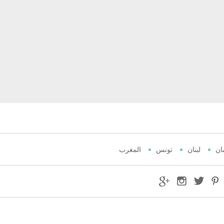
ان
لبنان
تونس
المغرب