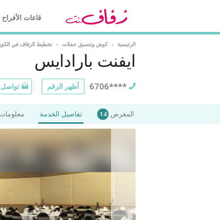
قاعات الأفراح
الرئيسية
›
كوش وتنسيق حفلات
›
تخطيط الزفاف في الكو
ايفنت بارادايس
6706****
أظهر الرقم
تواصل ع
المعرض
تفاصيل الخدمة
معلومات 
14