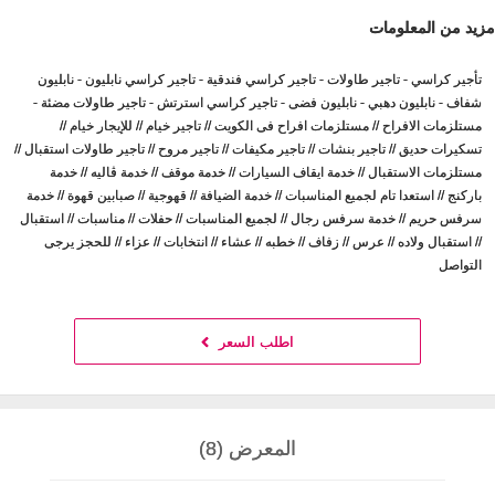
مزيد من المعلومات
تأجير كراسي - تاجير طاولات - تاجير كراسي فندقية - تاجير كراسي نابليون - نابليون
شفاف - نابليون دهبي - نابليون فضى - تاجير كراسي استرتش - تاجير طاولات مضئة -
مستلزمات الافراح // مستلزمات افراح فى الكويت // تاجير خيام // للإيجار خيام //
تسكيرات حديق // تاجير بنشات // تاجير مكيفات // تاجير مروح // تاجير طاولات استقبال //
مستلزمات الاستقبال // خدمة ايقاف السيارات // خدمة موقف // خدمة ڤاليه // خدمة
باركنج // استعدا تام لجميع المناسبات // خدمة الضيافة // قهوجية // صبابين قهوة // خدمة
سرفس حريم // خدمة سرفس رجال // لجميع المناسبات // حفلات // مناسبات // استقبال
// استقبال ولاده // عرس // زفاف // خطبه // عشاء // انتخابات // عزاء // للحجز يرجى
التواصل
اطلب السعر
المعرض (8)