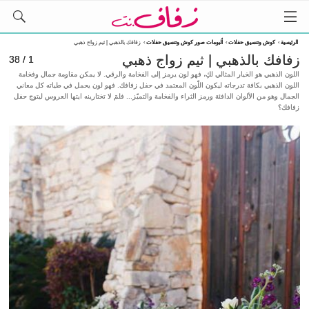
الرئيسية
›
كوش وتنسيق حفلات
›
ألبومات صور كوش وتنسيق حفلات
›
زفافك بالذهبي | ثيم زواج ذهبي
زفافك بالذهبي | ثيم زواج ذهبي
1 / 38
اللون الذهبي هو الخيار المثالي لكِ، فهو لون يرمز إلى الفخامة والرقي. لا يمكن مقاومة جمال وفخامة
اللون الذهبي بكافة تدرجاته ليكون اللّون المعتمد في حفل زفافك. فهو لون يحمل في طياته كل معاني
الجمال وهو من الألوان الدافئة ورمز الثراء والفخامة والتميّز... فلمَ لا تختارينه ايتها العروس ليتوج حفل
زفافك؟