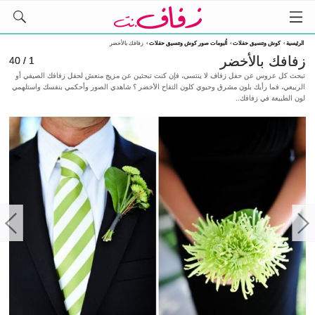
الرئيسية
›
كوش وتنسيق حفلات
›
ألبومات صور كوش وتنسيق حفلات
›
زفافك بالأخضر
زفافك بالأخضر
1 / 40
تبحث كل عروس عن حفل زفاف لا ينتسى، فإن كنت تبحثين عن مزيج منعش لحفل زفافك الصيفي أو
الربيعي، فما رأيك بلون مشرق وحيوي كلون التفاح الأخضر ؟ شاهدي الصور وأحكمي بنفسك واستلهمي
لون الطبيعة في زفافك..