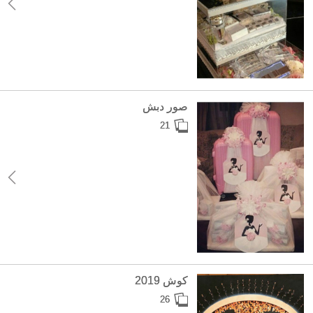
صور دبش
21
كوش 2019
26