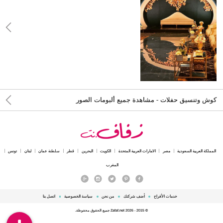
كوش وتنسيق حفلات - مشاهدة جميع ألبومات الصور
المملكة العربية السعودية
مصر
الامارات العربية المتحدة
الكويت
البحرين
قطر
سلطنة عمان
لبنان
تونس
المغرب
خدمات الأفراح
أضف شركتك
من نحن
سياسة الخصوصية
اتصل بنا
© 2015 - 2026 Zafaf.net جميع الحقوق محفوظة.