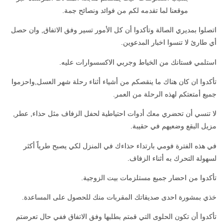
موقعنا لما تقدمه لكم من فوائد ونصائح جمة.
اتصلوا بمديري الصالة وتأكدوا أن كل الأمور تسير وفق الاتفاق, وان حصل
أي طارئ لا تنسوا اخبار المدعوين.
استلمي فستانك من الخياط وجربي الاكسسوارات عليه.
تأكدوا ان كان هناك ما ينقصكم من أشياء أثناء رحلة شهر العسل,واحزموا
جميع أمتعتكم لهذه الرحلة من العمر.
لا تنسي أن تحضري معك أدوات احتياطية لحفل الزفاف مثل حذاء, عطر,
مزيل البقع وضعيهم في حقيبة.
في هذه الفترة فومي بارتداء حذاءك في المنزل لكي يصبح طرياً أكثر
لسهولة التحرك به أثناء الزفاف.
تأكدوا من احضار جميع مستلزمات بيت الزوجية.
خذي بمشورة احدى صديقاتك المقربات منك للحصول على المساعدة.
تأكدوا أن تكون الحلوى التي قمتم بطلبها وفق الاتفاق ففي حال تعرضتم