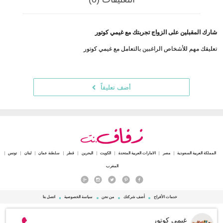
شارك المقبلين على الزواج تجربتك مع غيمي كوتور
تعليقك مهم للأشخاص الراغبين بالتعامل مع غيمي كوتور
أضف تعليقاً
المملكة العربية السعودية
مصر
الامارات العربية المتحدة
الكويت
البحرين
قطر
سلطنة عمان
لبنان
تونس
المغرب
خدمات الأفراح
أضف شركتك
من نحن
سياسة الخصوصية
اتصل بنا
© 2015 - 2026 Zafaf.net جميع الحقوق محفوظة.
غيمي كوتور