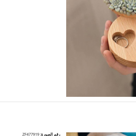
رقم الصورة:
ZF477919