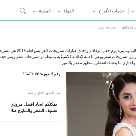
خدمات الأفراح
الدولة
المدينة
 والمكياج
›
تسريحة ويفي
كل عروس ترغب بالحصول على إطلالة م
ار بين تسريحات شعر ويفي ناعمة لإطلالة كلاسيكية بسيطة أو تسريحات شعر ويفي فخم
ختاري ما يعجبك لتحظي بمظهر مفعم بالتميز.
رقم الصورة:
ZF479166
هذه الصورة للالهام فقط
يمكنكم ايجاد افضل مزودي
تصنيف الشعر والمكياج هنا!