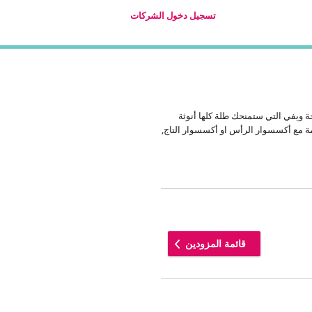
تسجيل دخول الشركات
ثالية ومميزة يوم حفل الزفاف, وإحدى خيارات تسريحات العرايس لعام 2018 هي تسريحة ويفي التي ستمنحك طلة كلها أنوثة
ة مع أكسسوار الرأس او أكسسوار التاج,
قائمة المزودين