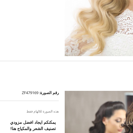
رقم الصورة:
ZF479169
هذه الصورة للالهام فقط
يمكنكم ايجاد افضل مزودي
تصنيف الشعر والمكياج هنا!