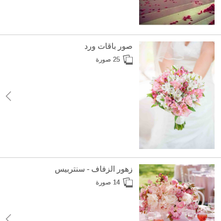
صور باقات ورد
25 صورة
زهور الزفاف - سنتربيس
14 صورة