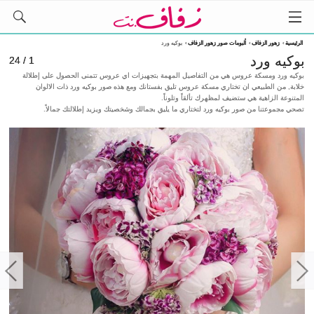
الرئيسية
›
زهور الزفاف
›
ألبومات صور زهور الزفاف
›
بوكيه ورد
بوكيه ورد
1 / 24
بوكيه ورد ومسكة عروس هي من التفاصيل المهمة بتجهيزات اي عروس تتمنى الحصول على إطلالة
خلابة, من الطبيعي ان تختاري مسكة عروس تليق بفستانك ومع هذه صور بوكيه ورد ذات الالوان
المتنوعة الزاهية هي ستضيف لمظهرك تألقاً وتلوناً.
تصحي مجموعتنا من صور بوكيه ورد لتختاري ما يليق بجمالك وشخصيتك ويزيد إطلالتك جمالاً.