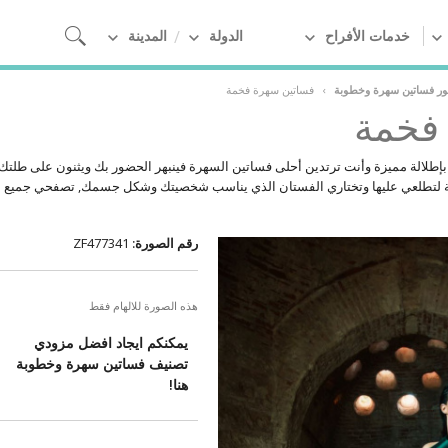
خدمات الأفراح
الدولة
المدينة
ور فساتين سهرة وخطوبة
›
فساتين سهرة فخمة
فخمة
طلالة مميزة وأنت ترتدين أحلى فساتين السهرة فينبهر الحضور بك ويثنون على طلتك و
 لتطلعي عليها وتختاري الفستان الذي يناسب شخصيتك وشكل جسمك, تصفحي جميع م
رقم الصورة:
ZF477341
هذه الصورة للالهام فقط
يمكنكم ايجاد افضل مزودي
تصنيف فساتين سهرة وخطوبة
هنا!