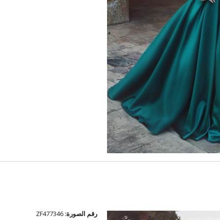
رقم الصورة:
ZF477346