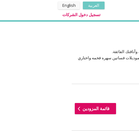
العربية
English
تسجيل دخول الشركات
أناقتك الفائقة.
وديلات فساتين سهره فخمه واختاري
قائمة المزودين