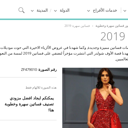
خدمات الأفراح
الدولة
المدينة
ور فساتين سهرة وخطوبة
›
فساتين سهرة 2019
وخصوصاً القصات المنفوشة والملكية, وشهدنا قص
الميين,
رقم الصورة:
ZF479010
هذه الصورة للالهام فقط
يمكنكم ايجاد افضل مزودي
تصنيف فساتين سهرة وخطوبة
هنا!