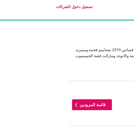
تسجيل دخول الشركات
تميزت فساتين سهرة 2019 بموديلات وقصات فساتين مميزة وجديدة, وكما شهدنا في عروض الأازياء الاخيرة التي حوت موديلات فساتين 2019 بتصاميم فخمة ومميزة,
ة الأوف شولدر التي انتشرت مؤخراً لتضفي على فساتين 2019 لمسة من النعومة والانوثة, ومازالت قصة الجمبسوت
قائمة المزودين