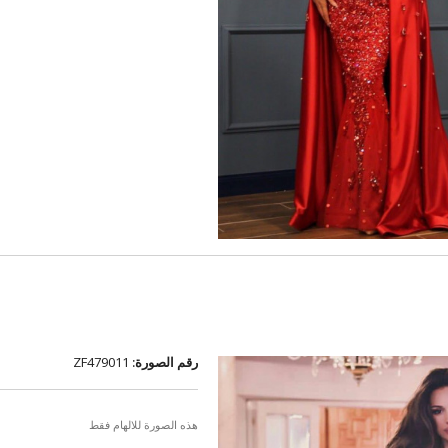
رقم الصورة:
ZF479011
هذه الصورة للالهام فقط