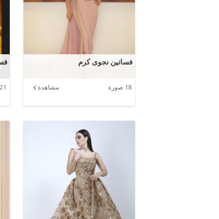
فساتين نجوى كرم
فسا
18 صورة
مشاهدة
21 صورة