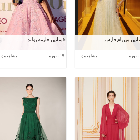
تين ميريام فارس
فساتين حليمه بولند
مشاهدة
18 صورة
مشاهدة