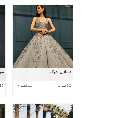
فساتين شبكه
مود
32 صورة
مشاهدة
30 صورة