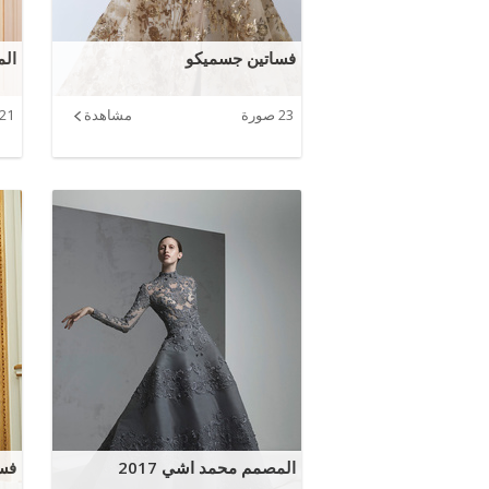
فساتين جسميكو
الم
23 صورة
مشاهدة
21 صورة
المصمم محمد اشي 2017
فسا