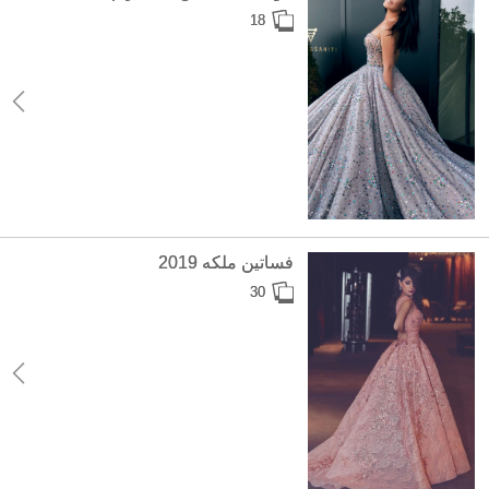
18
فساتين ملكه 2019
30