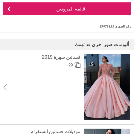
قائمة المزودين
رقم الصورة:
ZF478823
ألبومات صور اخرى قد تهمك
فساتين سهرة 2019
29
موديلات فساتين انستقرام