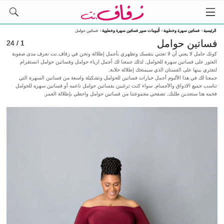
الرئيسية
›
فساتين سهرة وخطوبة
›
ألبومات صور فساتين سهرة وخطوبة
›
فساتين حوامل
فساتين حوامل
1 / 24
كونك حامل لا يعني أن لا تعتني بنفسك وتظهري بأجمل إطلالة ونحن في زفاف.نت نعرف مدى صعوبة
العثور على فساتين سهرة للحوامل, لذلك جمعنا لك أجمل ازياء حوامل وفساتين حوامل انستقرام
لتعثري بينها على الفستان الذي سيمنحك إطلالة خلابة,
جمعنا لك في هذا الألبوم أجمل خيارات فساتين للحوامل وتشكيلة واسعة من فساتين السهرة التي
تناسب جميع الاذواق والأجسام, سواء كنت ترغبين بفساتين حوامل ناعمه أو فساتين سهره للحوامل
فخمه هنا ستجدين طلبك, تصفحي مجموعتنا من فساتين حوامل واحظي بإطلالة العمر.