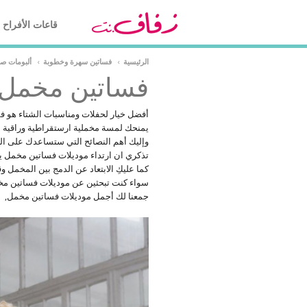
قاعات الأفراح
الرئيسية
›
فساتين سهرة وخطوبة
›
ألبومات ص
فساتين مخمل
أفضل خيار لحفلات ومناسبات الشتاء هو 
يمنحك لمسة مخملية ارستقراطية وراقية
وإليك أهم النصائح التي ستساعدك على ال
تذكري ان ارتداء موديلات فساتين مخمل يم
كما عليكِ الابتعاد عن الدمج بين المخمل و
سواء كنت تبحثين عن موديلات فساتين مخ
جمعنا لك أجمل موديلات فساتين مخمل,