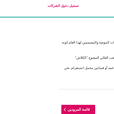
تسجيل دخول الشركات
 الموضة والمصممين لهذا العام كونه
عب العالي المفتوح "الكلاش"
مه أو فساتين مخمل انستقرام, نحن
قائمة المزودين