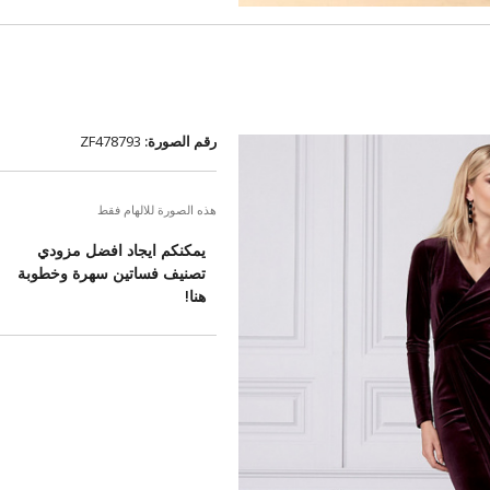
رقم الصورة:
ZF478793
هذه الصورة للالهام فقط
يمكنكم ايجاد افضل مزودي
تصنيف فساتين سهرة وخطوبة
هنا!