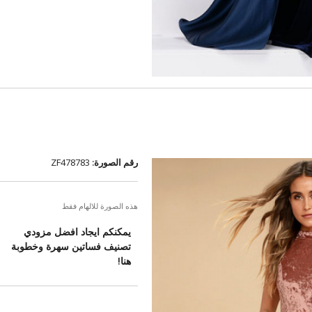
رقم الصورة:
ZF478783
هذه الصورة للالهام فقط
يمكنكم ايجاد افضل مزودي
تصنيف فساتين سهرة وخطوبة
هنا!