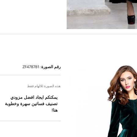
رقم الصورة:
ZF478781
هذه الصورة للالهام فقط
يمكنكم ايجاد افضل مزودي
تصنيف فساتين سهرة وخطوبة
هنا!