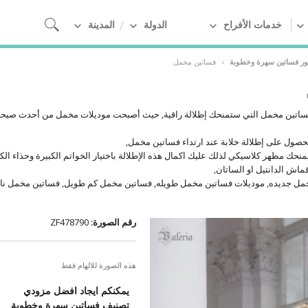
خدمات الأفراح
الدولة
المدينة
ور فساتين سهرة وخطوبة
›
فساتين مخمل
فساتين مخمل التي ستمنحك إطلالة راقية, حيث أصبحت موديلات مخمل من أحدث صيحات
حصول على إطلالة خلابة عند ارتداء فساتين مخمل,
نحك مظهر كلاسيكي لذلك عليك اكمال هذه الإطلالة باختيار الخواتم الكبيرة وحذاء الك
قماش الدانتيل او الساتان,
مل جديده, موديلات فساتين مخمل طويله, فساتين مخمل كم طويل, فساتين مخمل ناع
رقم الصورة:
ZF478790
هذه الصورة للالهام فقط
يمكنكم ايجاد افضل مزودي
تصنيف فساتين سهرة وخطوبة